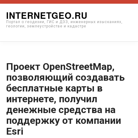
Перейти
INTERNETGEO.RU
к
Портал о геодезии, ГИС и ДЗЗ, инженерных изысканиях,
содержимому
геологии, землеустройстве и кадастре
Проект OpenStreetMap,
позволяющий создавать
бесплатные карты в
интернете, получил
денежные средства на
поддержку от компании
Esri